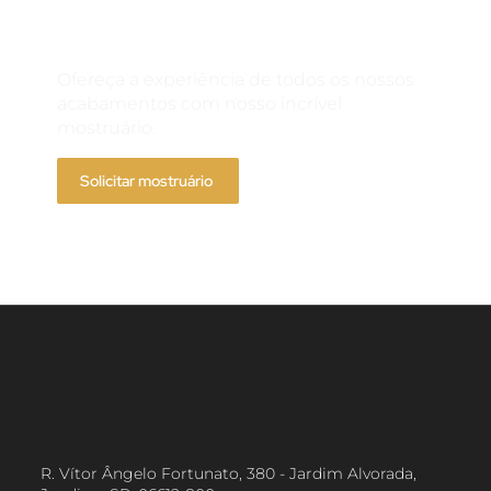
Solicite um
mostruário
Ofereça a experiência de todos os nossos
acabamentos com nosso incrível
mostruário.
Solicitar mostruário
R. Vítor Ângelo Fortunato, 380 - Jardim Alvorada,