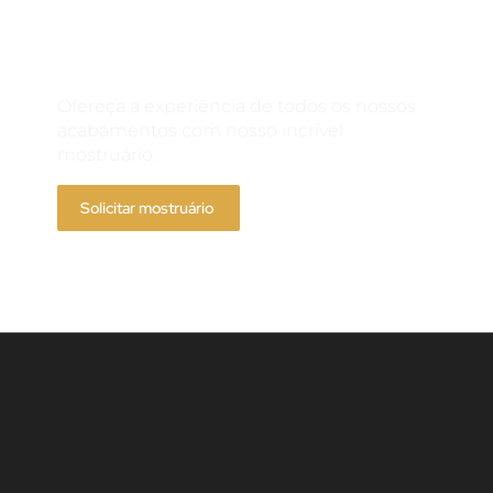
Solicite um
mostruário
Ofereça a experiência de todos os nossos
acabamentos com nosso incrível
mostruário.
Solicitar mostruário