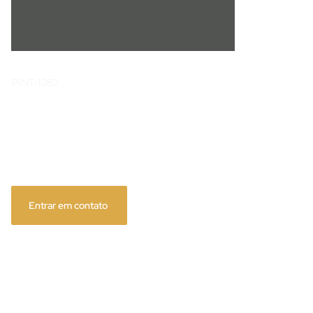
PINT-1282
Grafite Carbon
Entrar em contato
Nossos perfis de alumínio recebem pintura de alta 