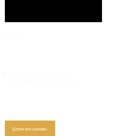
PINT-0117
Preto Ral 9005F
Outras opções com a cor Preto:
Entrar em contato