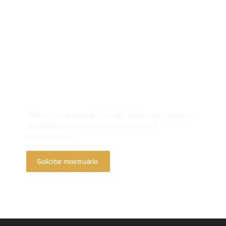
Solicite um
mostruário
Ofereça a experiência de todos os nossos
acabamentos com nosso incrível
mostruário.
Solicitar mostruário