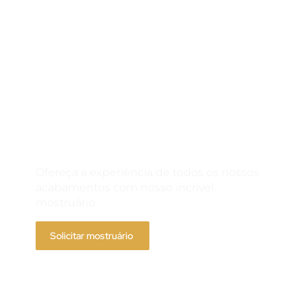
Solicite um
mostruário
Ofereça a experiência de todos os nossos
acabamentos com nosso incrível
mostruário.
Solicitar mostruário