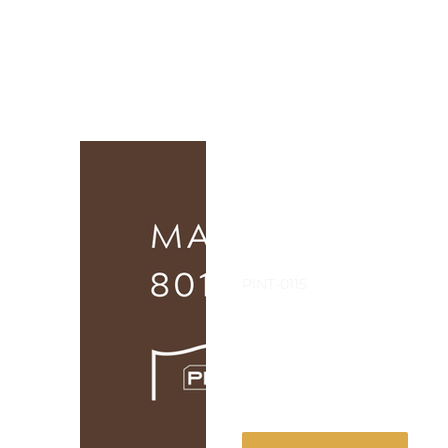
imação
Tinta sobre tinta
Pintura
Anodização
PINT-0115
Marrom