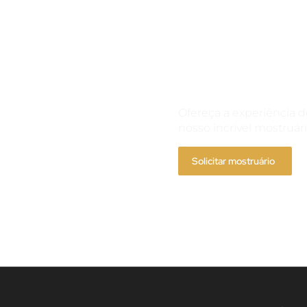
Solicite 
Ofereça a experiência
nosso incrível mostruári
Solicitar mostruário