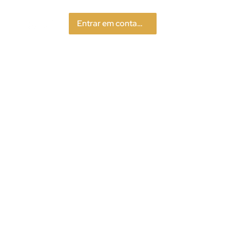
Entrar em contato
Menu
 Ral 8014F