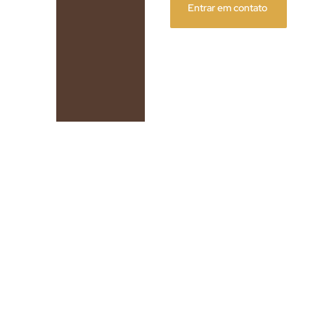
Entrar em contato
m pintura de alta qualidade, com opções de acabamento f
ersatilidade, garantindo um toque estético sem comprom